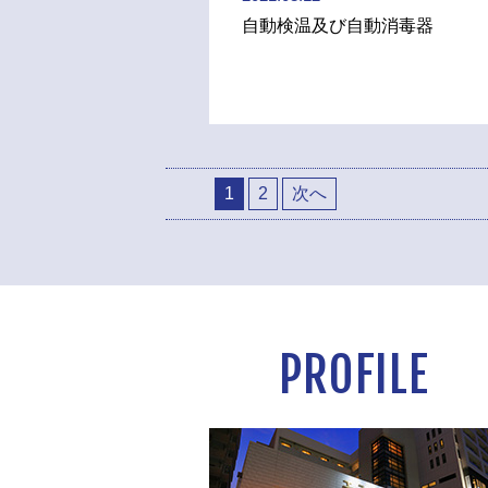
自動検温及び自動消毒器
1
2
次へ
PROFILE